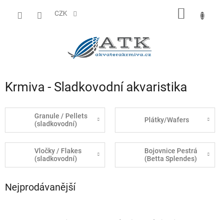
Přejít
NÁKUP
na
CZK
obsah
KOŠÍK
Krmiva - Sladkovodní akvaristika
Granule / Pellets
Plátky/Wafers
(sladkovodní)
Vločky / Flakes
Bojovnice Pestrá
(sladkovodní)
(Betta Splendes)
Nejprodávanější