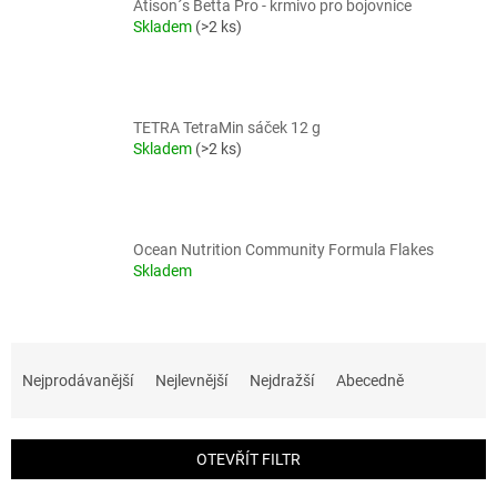
Atison´s Betta Pro - krmivo pro bojovnice
Skladem
(>2 ks)
TETRA TetraMin sáček 12 g
Skladem
(>2 ks)
Ocean Nutrition Community Formula Flakes
Skladem
Ř
a
Nejprodávanější
Nejlevnější
Nejdražší
Abecedně
z
e
n
OTEVŘÍT FILTR
í