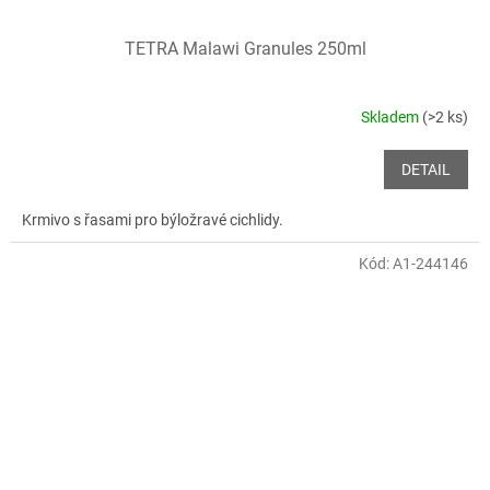
TETRA Malawi Granules 250ml
Skladem
(>2 ks)
DETAIL
Krmivo s řasami pro býložravé cichlidy.
Kód:
A1-244146