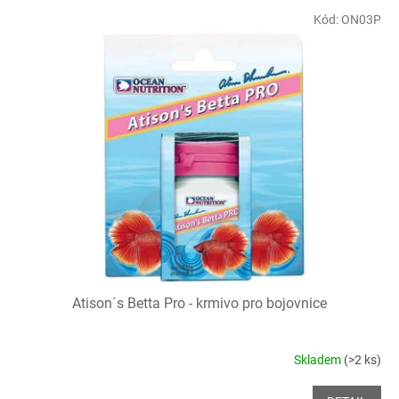
p
V
r
Kód:
ON03P
ý
o
p
d
i
u
s
k
p
t
r
ů
o
d
u
k
t
ů
Atison´s Betta Pro - krmivo pro bojovnice
Skladem
(>2 ks)