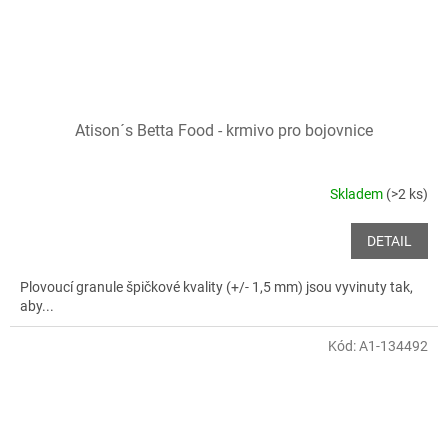
Atison´s Betta Food - krmivo pro bojovnice
Skladem
(>2 ks)
DETAIL
Plovoucí granule špičkové kvality (+/- 1,5 mm) jsou vyvinuty tak,
aby...
Kód:
A1-134492