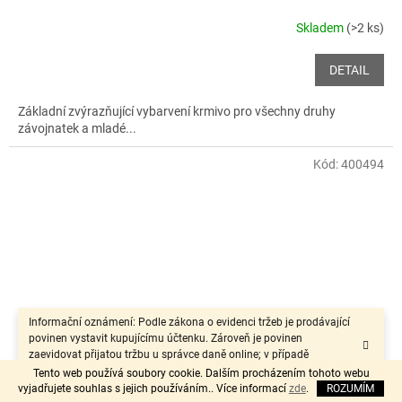
Skladem
(>2 ks)
DETAIL
Základní zvýrazňující vybarvení krmivo pro všechny druhy
závojnatek a mladé...
Kód:
400494
Informační oznámení: Podle zákona o evidenci tržeb je prodávající
povinen vystavit kupujícímu účtenku. Zároveň je povinen
zaevidovat přijatou tržbu u správce daně online; v případě
technického výpadku pak nejpozději do 48 hodin.“
Tento web používá soubory cookie. Dalším procházením tohoto webu
vyjadřujete souhlas s jejich používáním.. Více informací
zde
.
ROZUMÍM