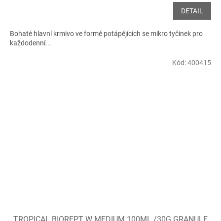
DETAIL
Bohaté hlavní krmivo ve formě potápějících se mikro tyčinek pro
každodenní...
Kód:
400415
TROPICAL BIOREPT W MEDIUM 100ML /30G GRANULE