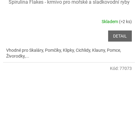
Spirulina Flakes - krmivo pro mořské a sladkovodní ryby
Skladem
(>2 ks)
DETAIL
Vhodné pro Skaláry, Pomčíky, Klipky, Cichlidy, Klauny, Pomce,
Živorodky,...
Kód:
77073