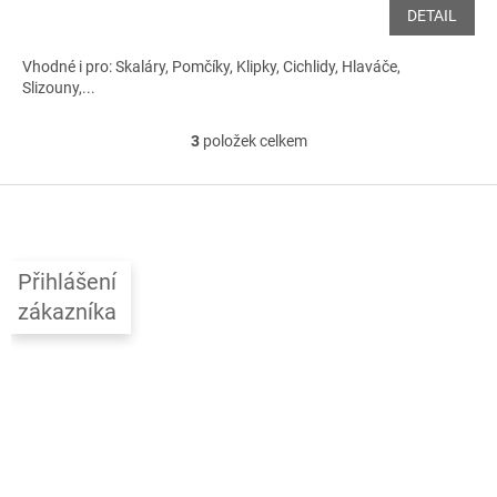
DETAIL
Vhodné i pro: Skaláry, Pomčíky, Klipky, Cichlidy, Hlaváče,
Slizouny,...
3
položek celkem
O
v
l
Z
á
á
d
p
a
a
c
Přihlášení
t
í
zákazníka
í
p
r
v
k
y
v
ý
p
i