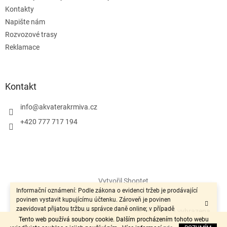
Kontakty
Napište nám
Rozvozové trasy
Reklamace
Kontakt
info
@
akvaterakrmiva.cz
+420 777 717 194
Vytvořil Shoptet
Informační oznámení: Podle zákona o evidenci tržeb je prodávající
povinen vystavit kupujícímu účtenku. Zároveň je povinen
zaevidovat přijatou tržbu u správce daně online; v případě
Copyright 2026
Akvaterakrmiva.cz
. Všechna práva vyhrazena.
technického výpadku pak nejpozději do 48 hodin.“
Tento web používá soubory cookie. Dalším procházením tohoto webu