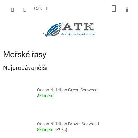
Přejít
NÁKUP
na
CZK
obsah
KOŠÍK
Mořské řasy
Nejprodávanější
Ocean Nutrition Green Seaweed
Skladem
Ocean Nutrition Brown Seaweed
Skladem
(>2 ks)