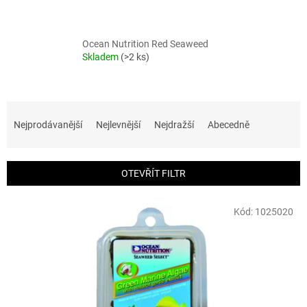
Ocean Nutrition Red Seaweed
Skladem
(>2 ks)
Ř
a
Nejprodávanější
Nejlevnější
Nejdražší
Abecedně
z
e
n
OTEVŘÍT FILTR
í
p
V
r
Kód:
1025020
ý
o
p
d
i
u
s
k
p
t
r
ů