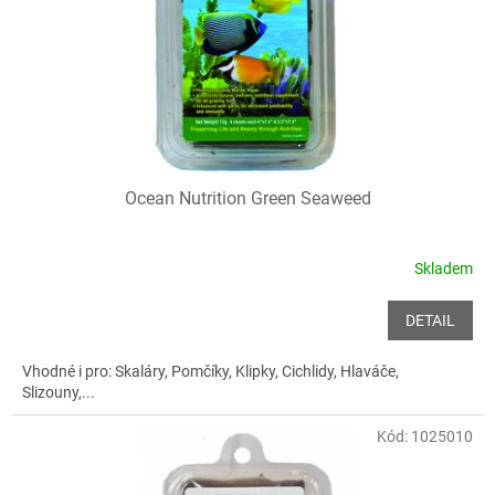
o
d
u
k
t
ů
Ocean Nutrition Green Seaweed
Skladem
DETAIL
Vhodné i pro: Skaláry, Pomčíky, Klipky, Cichlidy, Hlaváče,
Slizouny,...
Kód:
1025010