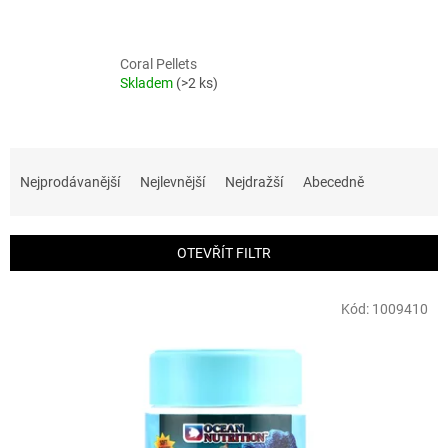
Coral Pellets
Skladem
(>2 ks)
Ř
a
Nejprodávanější
Nejlevnější
Nejdražší
Abecedně
z
e
n
OTEVŘÍT FILTR
í
p
V
r
Kód:
1009410
ý
o
p
d
i
u
s
k
p
t
r
ů