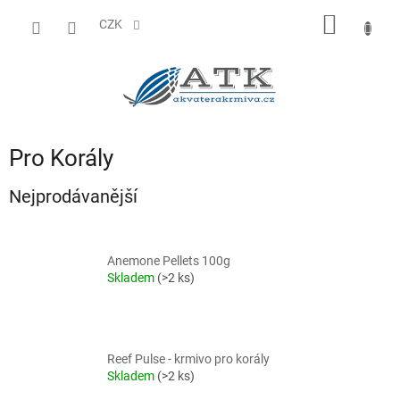
Přejít
NÁKUP
na
CZK
obsah
KOŠÍK
Pro Korály
Nejprodávanější
Anemone Pellets 100g
Skladem
(>2 ks)
Reef Pulse - krmivo pro korály
Skladem
(>2 ks)