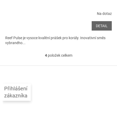
Na dotaz
DETAIL
Reef Pulse je vysoce kvalitní prášek pro korály. Inovativní směs
vybraného...
4
položek celkem
O
v
l
Z
á
á
d
p
a
a
c
Přihlášení
t
í
zákazníka
í
p
r
v
k