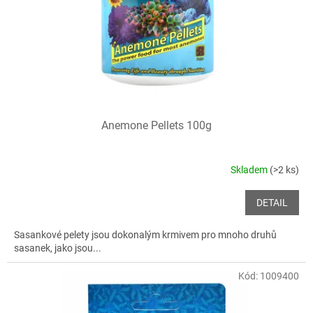
o
d
u
k
t
ů
Anemone Pellets 100g
Skladem
(>2 ks)
DETAIL
Sasankové pelety jsou dokonalým krmivem pro mnoho druhů
sasanek, jako jsou...
Kód:
1009400